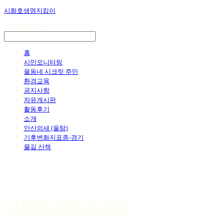
시화호생명지킴이
LOG IN
로그인
홈
시민모니터링
울동네 시크릿 주민
환경교육
공지사항
자유게시판
활동후기
소개
안산의새 (울탐)
기후변화지표종-경기
물길 산책
시화호생명지킴이