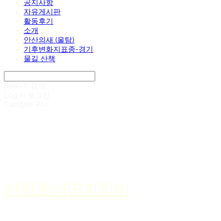
공지사항
자유게시판
활동후기
소개
안산의새 (울탐)
기후변화지표종-경기
물길 산책
Search
검색
Log In
로그인
Cart
장바구니
시화호생명지킴이