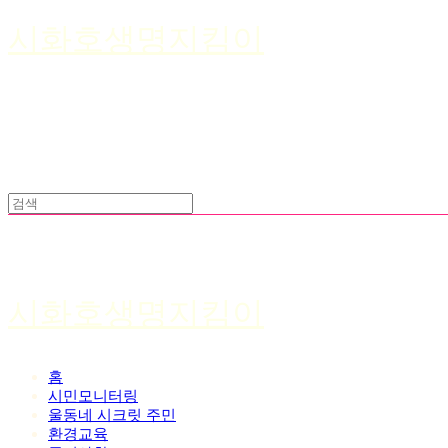
시화호생명지킴이
시화호생명지킴이
홈
시민모니터링
울동네 시크릿 주민
환경교육