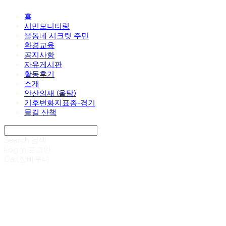
홈
시민모니터링
울동네 시크릿 주민
환경교육
공지사항
자유게시판
활동후기
소개
안산의새 (울탐)
기후변화지표종-경기
물길 산책
Search
검색
Log In
로그인
Cart
장바구니