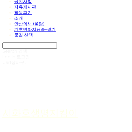
공지사항
자유게시판
활동후기
소개
안산의새 (울탐)
기후변화지표종-경기
물길 산책
Search
검색
Log In
로그인
Cart
장바구니
시화호생명지킴이