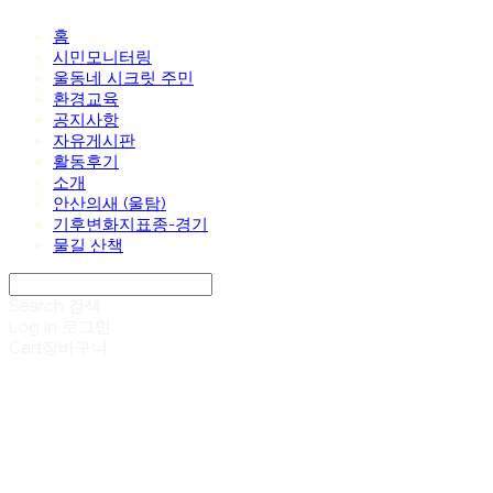
홈
시민모니터링
울동네 시크릿 주민
환경교육
공지사항
자유게시판
활동후기
소개
안산의새 (울탐)
기후변화지표종-경기
물길 산책
Search
검색
Log In
로그인
Cart
장바구니