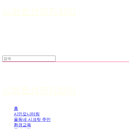
시화호생명지킴이
시화호생명지킴이
홈
시민모니터링
울동네 시크릿 주민
환경교육