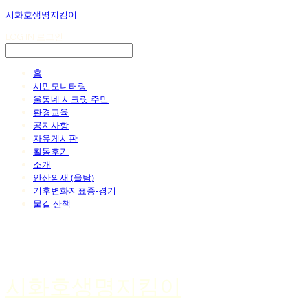
시화호생명지킴이
LOG IN
로그인
홈
시민모니터링
울동네 시크릿 주민
환경교육
공지사항
자유게시판
활동후기
소개
안산의새 (울탐)
기후변화지표종-경기
물길 산책
시화호생명지킴이