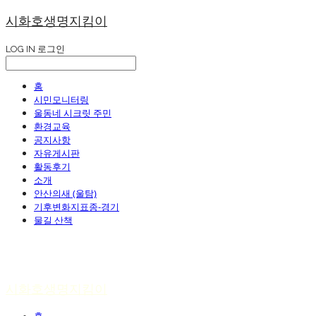
시화호생명지킴이
LOG IN
로그인
홈
시민모니터링
울동네 시크릿 주민
환경교육
공지사항
자유게시판
활동후기
소개
안산의새 (울탐)
기후변화지표종-경기
물길 산책
시화호생명지킴이