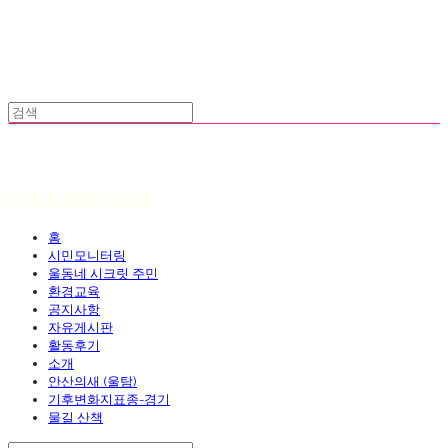
시화호생명지킴이
홈
시민모니터링
울동네 시크릿 주민
환경교육
공지사항
자유게시판
활동후기
소개
안산의새 (울탐)
기후변화지표종-경기
물길 산책