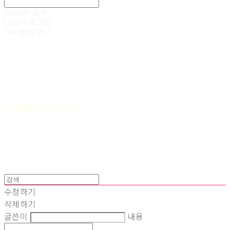
Search
검색
Log In
로그인
Cart
장바구니
시화호생명지킴이
수정하기
삭제하기
글쓴이
내용