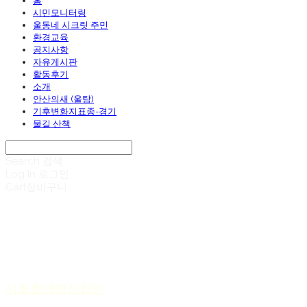
홈
시민모니터링
울동네 시크릿 주민
환경교육
공지사항
자유게시판
활동후기
소개
안산의새 (울탐)
기후변화지표종-경기
물길 산책
Search
검색
Log In
로그인
Cart
장바구니
시화호생명지킴이